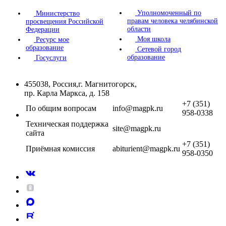
Уполномоченный по
Министерство
правам человека челябинской
просвещения Российской
области
Федерации
Моя школа
Ресурс мое
образование
Сетевой город
образование
Госуслуги
455038, Россия,г. Магнитогорск,
пр. Карла Маркса, д. 158
+7 (351)
По общим вопросам
info@magpk.ru
958-0338
Техническая поддержка
site@magpk.ru
сайта
+7 (351)
Приёмная комиссия
abiturient@magpk.ru
958-0350