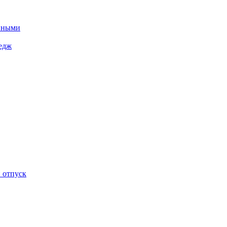
енными
ледж
 отпуск