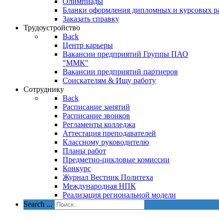
Олимпиады
Бланки оформления дипломных и курсовых р
Заказать справку
Трудоустройство
Back
Центр карьеры
Вакансии предприятий Группы ПАО
"ММК"
Вакансии предприятий партнеров
Соискателям & Ищу работу
Сотруднику
Back
Расписание занятий
Расписание звонков
Регламенты колледжа
Аттестация преподавателей
Классному руководителю
Планы работ
Предметно-цикловые комиссии
Конкурс
Журнал Вестник Политеха
Международная НПК
Реализация региональной модели
Search ...