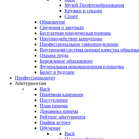
Музей Профтехобразования
Кружки и секции
Спорт
Общежитие
Сведения о закупках
Бесплатная юридическая помощь
Противодействие коррупции
Профессиональное самоопределение
Внутренняя система оценки качества образо
Охрана труда
Бережливое образование
Федеральная инновационная площадка
Билет в будущее
Профессионалитет
Абитуриентам
Back
Приёмная кампания
Поступление
План приема
Динамика приема
Рейтинг абитуриента
График встреч
Обучение
Back