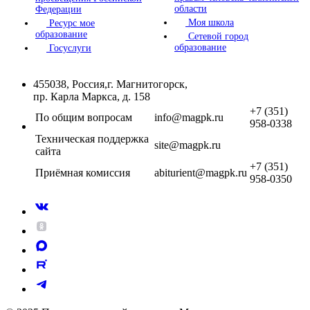
области
Федерации
Моя школа
Ресурс мое
образование
Сетевой город
образование
Госуслуги
455038, Россия,г. Магнитогорск,
пр. Карла Маркса, д. 158
+7 (351)
По общим вопросам
info@magpk.ru
958-0338
Техническая поддержка
site@magpk.ru
сайта
+7 (351)
Приёмная комиссия
abiturient@magpk.ru
958-0350